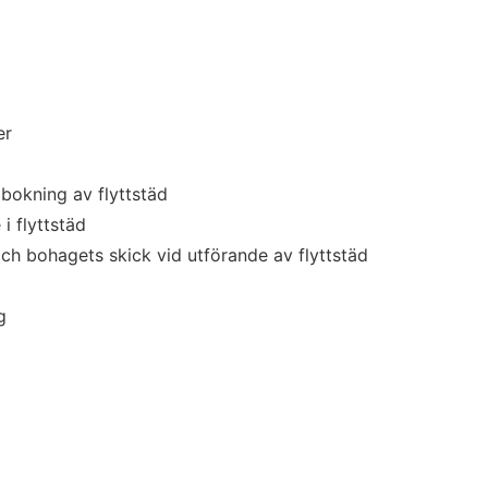
er
bokning av flyttstäd
i flyttstäd
h bohagets skick vid utförande av flyttstäd
g