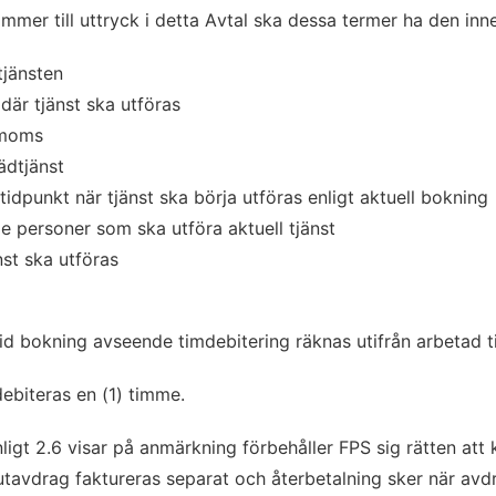
ommer till uttryck i detta Avtal ska dessa termer ha den i
tjänsten
där tjänst ska utföras
e moms
tädtjänst
idpunkt när tjänst ska börja utföras enligt aktuell bokning
de personer som ska utföra aktuell tjänst
nst ska utföras
id bokning avseende timdebitering räknas utifrån arbetad t
ebiteras en (1) timme.
ligt 2.6 visar på anmärkning förbehåller FPS sig rätten att 
 Rutavdrag faktureras separat och återbetalning sker när av