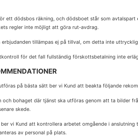
ör ett dödsbos räkning, och dödsboet står som avtalspart e
ts regler inte möjligt att göra rut-avdrag.
erbjudanden tillämpas ej på tillval, om detta inte uttryckli
ntroll för det fall fullständig förskottsbetalning inte erl
OMMENDATIONER
 utföras på bästa sätt ber vi Kund att beakta följande reko
och bohaget där tjänst ska utföras genom att ta bilder frå
senare skede.
ber vi Kund att kontrollera arbetet omgående i anslutning ti
hanteras av personal på plats.