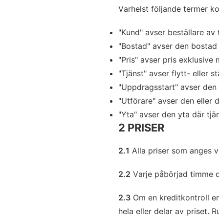
Varhelst följande termer k
"Kund" avser beställare av 
"Bostad" avser den bostad 
"Pris" avser pris exklusiv
"Tjänst" avser flytt- eller s
"Uppdragsstart" avser den t
"Utförare" avser den eller 
"Yta" avser den yta där tjä
2 PRISER
2.1
Alla priser som anges v
2.2
Varje påbörjad timme d
2.3
Om en kreditkontroll en
hela eller delar av priset.