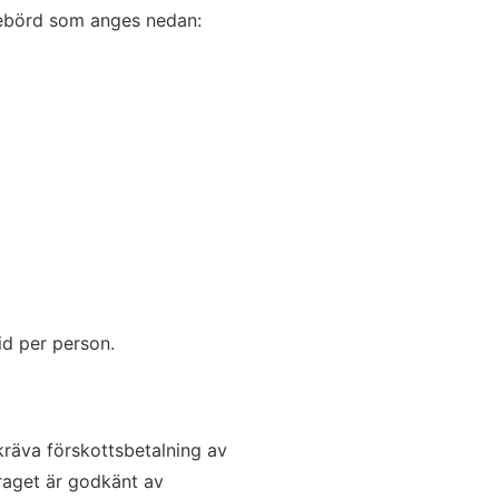
nnebörd som anges nedan:
id per person.
kräva förskottsbetalning av
draget är godkänt av