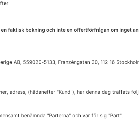
fter
et en faktisk bokning och inte en offertförfrågan om inget an
Sverige AB, 559020-5133, Franzéngatan 30, 112 16 Stockhol
, adress, (hädanefter "Kund"), har denna dag träffats följ
ensamt benämnda "Parterna" och var för sig "Part".