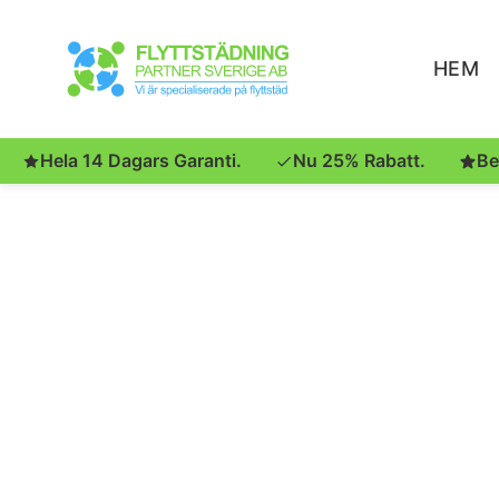
HEM
Hela 14 Dagars Garanti.
Nu 25% Rabatt.
Be