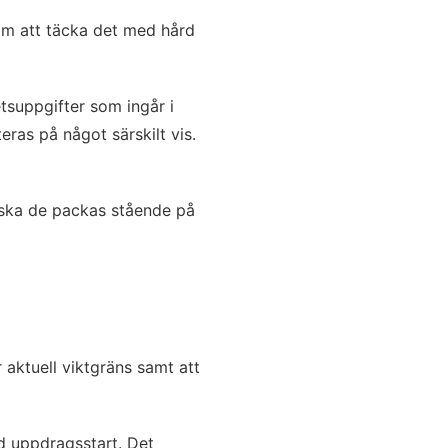
om att täcka det med hård
tsuppgifter som ingår i
ras på något särskilt vis.
s ska de packas stående på
aktuell viktgräns samt att
d uppdragsstart. Det