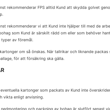
jänst rekommenderar FPS alltid Kund att skydda golvet gen
p.
änst rekommenderar vi att Kund inte hjälper till med de arbe
 bohag som Kund är särskilt rädd om eller som behöver hante
a typer av föremål.
ttkartonger om så önskas. När tallrikar och liknande packa
lage, för att försäkring ska gälla.
AR
 eventuella kartonger som packats av Kund inte överskrider 
 vikta enligt anvisning.
 nedmontering och packning av bohag är slutfört senast vi