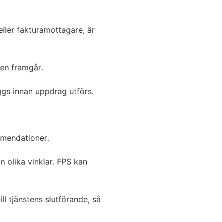
ller fakturamottagare, är
gen framgår.
äggs innan uppdrag utförs.
mmendationer.
n olika vinklar. FPS kan
ll tjänstens slutförande, så