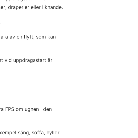
er, draperier eller liknande.
.
lara av en flytt, som kan
st vid uppdragsstart är
era FPS om ugnen i den
exempel säng, soffa, hyllor