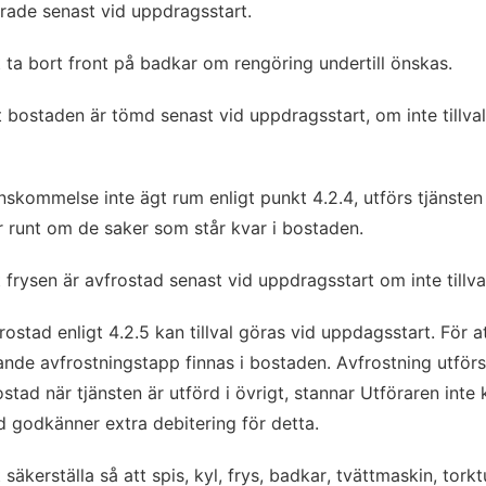
erade senast vid uppdragsstart.
 ta bort front på badkar om rengöring undertill önskas.
 bostaden är tömd senast vid uppdragsstart, om inte tillval
renskommelse inte ägt rum enligt punkt 4.2.4, utförs tjänste
 runt om de saker som står kvar i bostaden.
frysen är avfrostad senast vid uppdragsstart om inte tillval
ostad enligt 4.2.5 kan tillval göras vid uppdagsstart. För at
de avfrostningstapp finnas i bostaden. Avfrostning utförs 
rostad när tjänsten är utförd i övrigt, stannar Utföraren inte 
d godkänner extra debitering för detta.
säkerställa så att spis, kyl, frys, badkar, tvättmaskin, tor