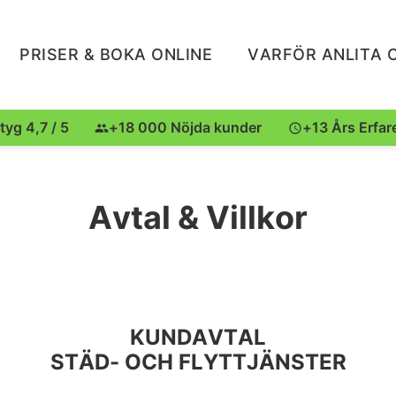
PRISER & BOKA ONLINE
VARFÖR ANLITA 
tyg 4,7 / 5
+18 000 Nöjda kunder
+13 Års Erfar
Avtal & Villkor
KUNDAVTAL
STÄD- OCH FLYTTJÄNSTER