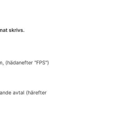
nat skrivs.
m, (hädanefter "FPS")
ande avtal (härefter