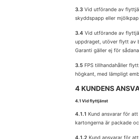
3.3
Vid utförande av flytt
skyddspapp eller mjölkpap
3.4
Vid utförande av flyttj
uppdraget, utöver flytt av
Garanti gäller ej för sådan
3.5
FPS tillhandahåller fly
högkant, med lämpligt embal
4 KUNDENS ANSV
4.1 Vid flyttjänst
4.1.1
Kund ansvarar för att
kartongerna är packade och
4.1.2
Kund ansvarar för att