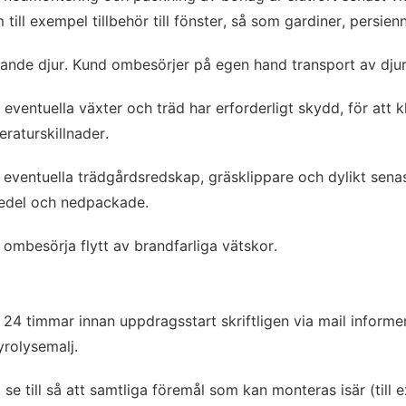
ill exempel tillbehör till fönster, så som gardiner, persienn
ande djur. Kund ombesörjer på egen hand transport av djur
eventuella växter och träd har erforderligt skydd, för att k
raturskillnader.
 eventuella trädgårdsredskap, gräsklippare och dylikt sena
edel och nedpackade.
 ombesörja flytt av brandfarliga vätskor.
 24 timmar innan uppdragsstart skriftligen via mail inform
yrolysemalj.
se till så att samtliga föremål som kan monteras isär (till 